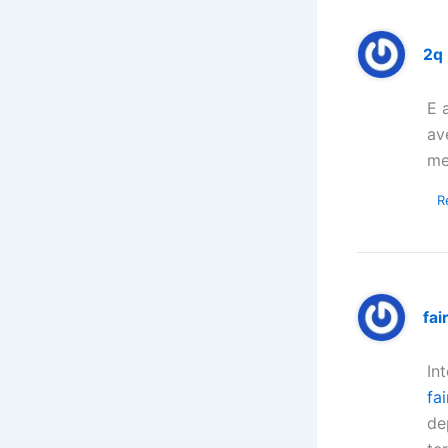
2q
E 
av
me
R
fai
In
fa
de