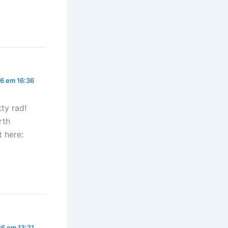
26 em 16:36
tty rad!
rth
t here:
26 em 13:21