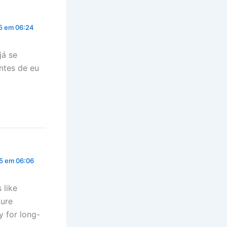
5 em 06:24
já se
ntes de eu
5 em 06:06
 like
cure
y for long-