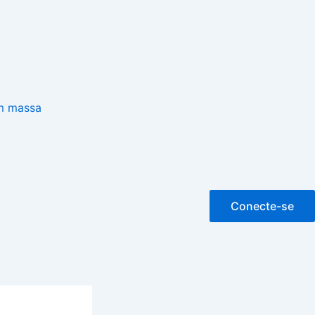
m massa
Conecte-se