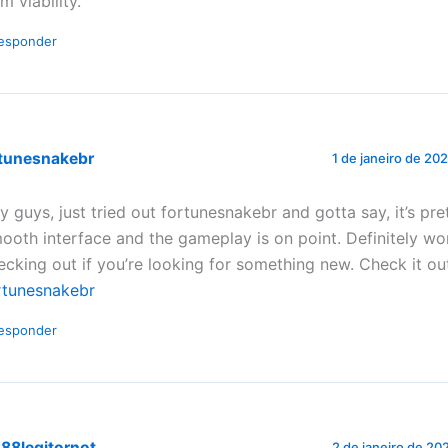
m viability.
esponder
rtunesnakebr
1 de janeiro de 20
y guys, just tried out fortunesnakebr and gotta say, it’s pre
ooth interface and the gameplay is on point. Definitely wo
ecking out if you’re looking for something new. Check it ou
rtunesnakebr
esponder
i888legitornot
2 de janeiro de 20