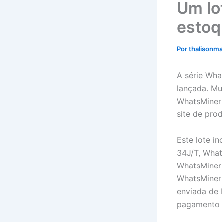
Um lo
estoq
Por
thalisonm
A série Wha
lançada. Mu
WhatsMine
site de pr
Este lote i
34J/T, What
WhatsMiner 
WhatsMiner 
enviada de
pagamento i