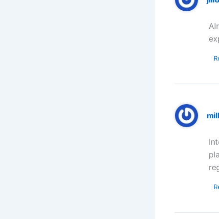
Alr
ex
R
mil
In
pl
re
R