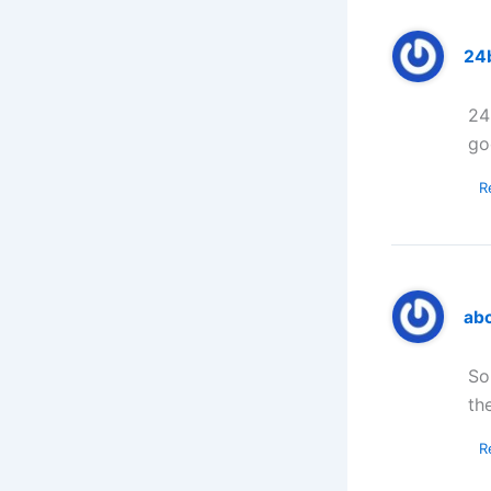
24b
24
go
R
ab
So
th
R