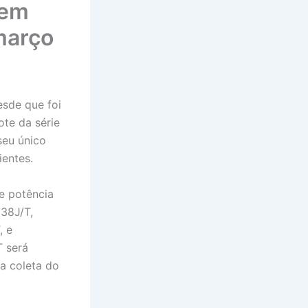
 em
março
esde que foi
ote da série
eu único
ientes.
e potência
38J/T,
, e
T será
a coleta do