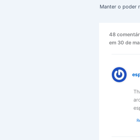
48 comentár
em 30 de ma
es
Th
ar
es
R