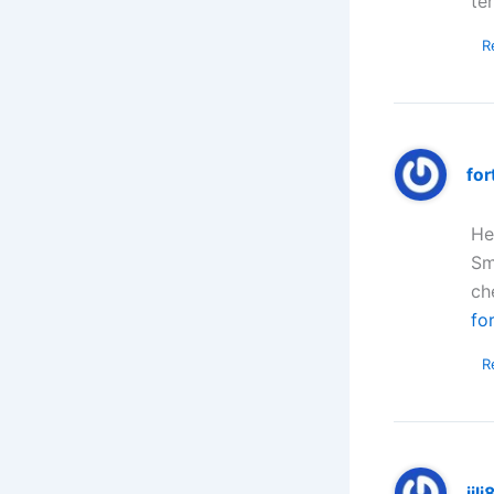
ter
R
fo
He
Sm
ch
fo
R
jil