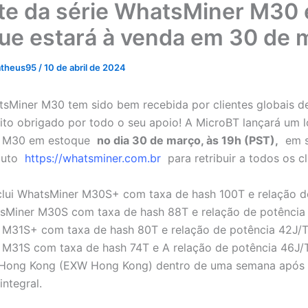
te da série WhatsMiner M30
ue estará à venda em 30 de 
atheus95
/
10 de abril de 2024
tsMiner M30 tem sido bem recebida por clientes globais d
ito obrigado por todo o seu apoio! A MicroBT lançará um l
r M30 em estoque
no dia 30 de março, às 19h (PST),
em s
oduto
https://whatsminer.com.br
para retribuir a todos os cl
nclui WhatsMiner M30S+ com taxa de hash 100T e relação d
sMiner M30S com taxa de hash 88T e relação de potência 
M31S+ com taxa de hash 80T e relação de potência 42J/T
M31S ​​com taxa de hash 74T e A relação de potência 46J/
 Hong Kong (EXW Hong Kong) dentro de uma semana após 
ntegral.