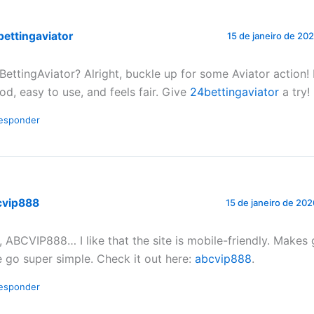
ettingaviator
15 de janeiro de 20
BettingAviator? Alright, buckle up for some Aviator action! I
od, easy to use, and feels fair. Give
24bettingaviator
a try!
esponder
cvip888
15 de janeiro de 20
, ABCVIP888… I like that the site is mobile-friendly. Makes
e go super simple. Check it out here:
abcvip888
.
esponder