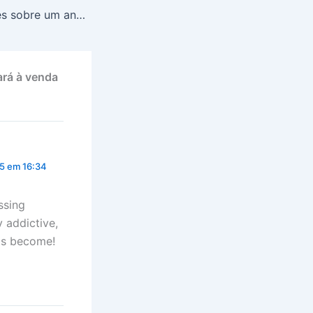
MicroBT: Reflexões sobre um ano de impressionante sucesso na expansão global ao lado de alguns grandes players de mineração
ará à venda
5 em 16:34
ssing
y addictive,
has become!