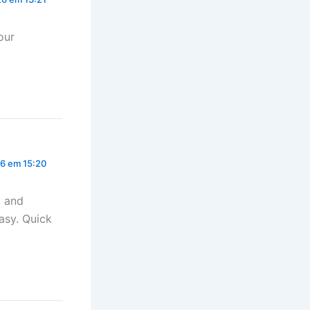
our
26 em 15:20
, and
sy. Quick