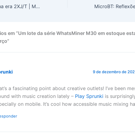
Manter o poder na era 2XJ/T | MicroBT lançou a série WhatsMiner M50
ios em “Um lote da série WhatsMiner M30 em estoque est
rço”
prunki
9 de dezembro de 202
at’s a fascinating point about creative outlets! I’ve been me
ound with music creation lately –
Play Sprunki
is surprisingl
pecially on mobile. It’s cool how accessible music mixing 
esponder