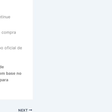
tinue
e compra
o oficial de
de
m base no
para
NEXT