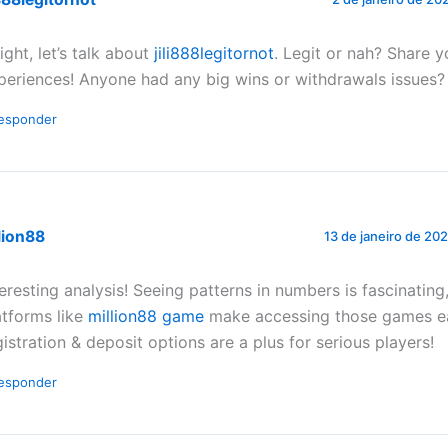
ight, let’s talk about
jili888legitornot
. Legit or nah? Share y
periences! Anyone had any big wins or withdrawals issues?
esponder
lion88
13 de janeiro de 20
teresting analysis! Seeing patterns in numbers is fascinating
atforms like
million88 game
make accessing those games ea
gistration & deposit options are a plus for serious players!
esponder