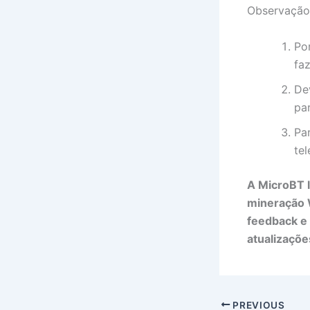
Observação
Po
fa
De
pa
Pa
te
A MicroBT 
mineração
feedback e
atualizaçõe
PREVIOUS